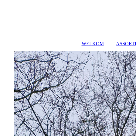
WELKOM
ASSORT
SPRING
FEEST
FUN 
DR
LASE
SPEL