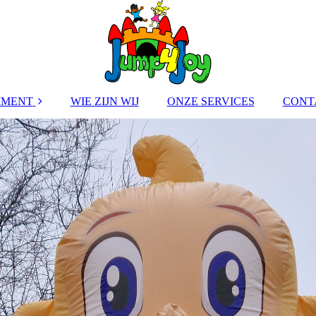
IMENT
WIE ZIJN WIJ
ONZE SERVICES
CONT
KUSSENS
POPPEN
FOOD &
INK
RGAME
LETJES