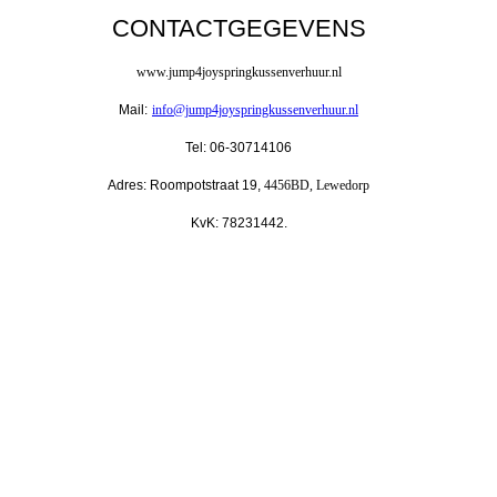
CONTACTGEGEVENS
www.jump4joyspringkussenverhuur.nl
Mail:
info@jump4joyspringkussenverhuur.nl
Tel: 06-30714106
Adres: Roompotstraat 19,
4456BD, Lewedorp
KvK: 78231442.