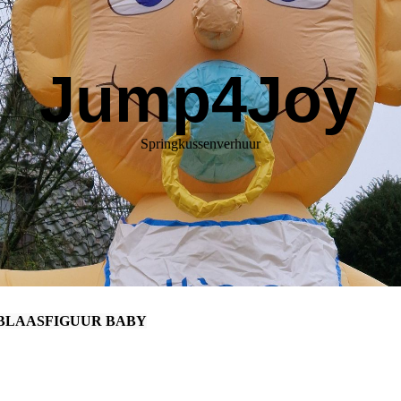
Jump4Joy
Springkussenverhuur
BLAASFIGUUR BABY