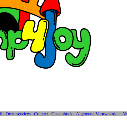
ij
Onze services
Contact
Gastenboe
k
Algemene Voorwaarden
Ve