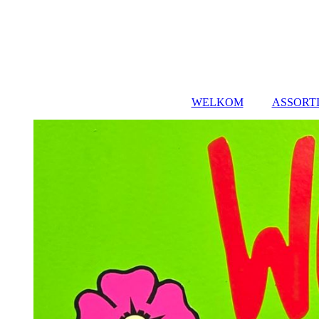
WELKOM
ASSORT
SPRING
FEEST
FUN 
DR
LASE
SPEL