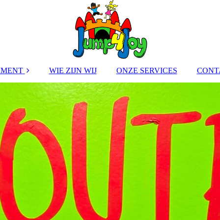
IMENT
WIE ZIJN WIJ
ONZE SERVICES
CONT
KUSSENS
POPPEN
FOOD &
INK
RGAME
LETJES