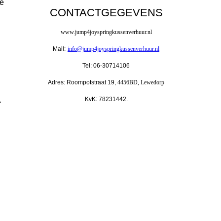
je
CONTACTGEGEVENS
www.jump4joyspringkussenverhuur.nl
Mail:
info@jump4joyspringkussenverhuur.nl
Tel: 06-30714106
Adres: Roompotstraat 19,
4456BD, Lewedorp
KvK: 78231442.
.