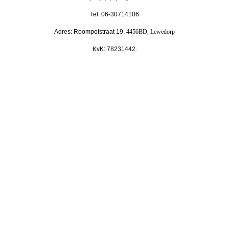
Tel: 06-30714106
Adres: Roompotstraat 19,
4456BD, Lewedorp
KvK: 78231442.