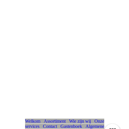
Welkom
Assortiment
Wie zijn wij
Onze
services
Contact
Gastenboe
k
Algemene