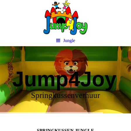
Jungle
Jump4Joy
Springkussenverhuur
SPRINGKUSSEN JUNGLE