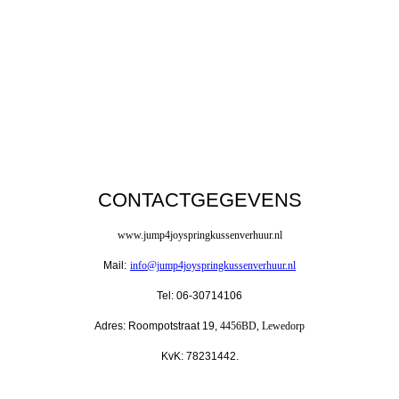
CONTACTGEGEVENS
www.jump4joyspringkussenverhuur.nl
Mail:
info@jump4joyspringkussenverhuur.nl
Tel: 06-30714106
Adres: Roompotstraat 19,
4456BD, Lewedorp
KvK: 78231442.